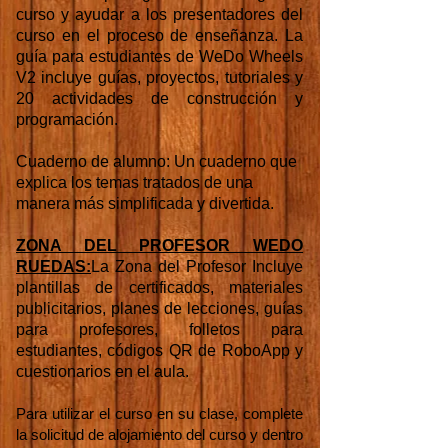
curso y ayudar a los presentadores del
curso en el proceso de enseñanza. La
guía para estudiantes de WeDo Wheels
V2 incluye guías, proyectos, tutoriales y
20 actividades de construcción y
programación.
Cuaderno de alumno: Un cuaderno que
explica los temas tratados de una
manera más simplificada y divertida.
ZONA DEL PROFESOR WEDO
RUEDAS:
La Zona del Profesor Incluye
plantillas de certificados, materiales
publicitarios, planes de lecciones, guías
para profesores, folletos para
estudiantes, códigos QR de RoboApp y
cuestionarios en el aula.
Para utilizar el curso en su clase, complete
la solicitud de alojamiento del curso y dentro