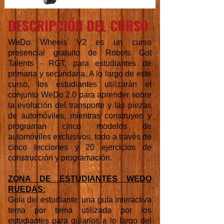
DESCRIPCIÓN DEL CURSO
WeDo Wheels V2 es un curso
presencial gratuito de Robots Got
Talents - RGT, para estudiantes de
primaria y secundaria. A lo largo de este
curso, los estudiantes utilizarán el
conjunto WeDo 2.0 para aprender sobre
la evolución del transporte y las piezas
de automóviles, mientras construyen y
programan cinco modelos de
automóviles exclusivos, todo a través de
cinco lecciones y 20 ejercicios de
construcción y programación.
ZONA DE ESTUDIANTES WEDO
RUEDAS:
Guía del estudiante: una guía interactiva
tema por tema utilizada por los
estudiantes para guiarlos a lo largo del